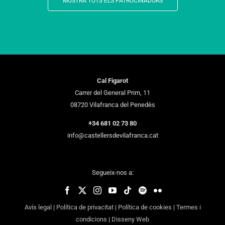
MOSTRA TOTS ELS PATROCINADORS
Cal Figarot
Carrer del General Prim, 11
08720 Vilafranca del Penedès
+34 681 02 73 80
info@castellersdevilafranca.cat
Segueix-nos a:
Avís legal
|
Política de privacitat
|
Política de cookies
|
Termes i
condicions
|
Disseny Web