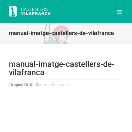
Skip
to
content
manual-imatge-castellers-de-vilafranca
manual-imatge-castellers-de-
vilafranca
a
18 agost 2010
|
Comentaris tancats
manual-
imatge-
castellers-
de-
vilafranca