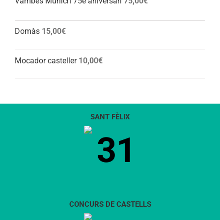
Vambes Munich 75è aniversari
75,00
€
Domàs
15,00
€
Mocador casteller
10,00
€
SANT FÈLIX
31
CONCURS DE CASTELLS