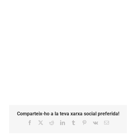
Comparteix-ho a la teva xarxa social preferida!
Facebook
X
Reddit
LinkedIn
Tumblr
Pinterest
Vk
Email: