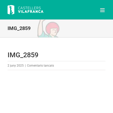
Skip
to
content
IMG_2859
IMG_2859
a
2 juny 2025
|
Comentaris tancats
IMG_2859