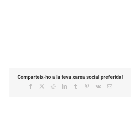
Comparteix-ho a la teva xarxa social preferida!
Facebook
X
Reddit
LinkedIn
Tumblr
Pinterest
Vk
Email: