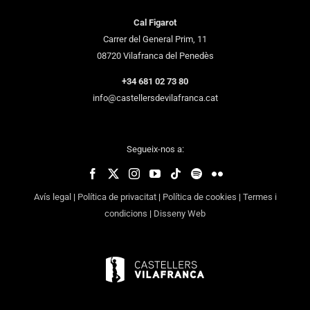
Cal Figarot
Carrer del General Prim, 11
08720 Vilafranca del Penedès
+34 681 02 73 80
info@castellersdevilafranca.cat
Segueix-nos a:
Avís legal
|
Política de privacitat
|
Política de cookies
|
Termes i
condicions
|
Disseny Web