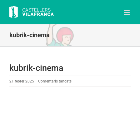
Skip
to
content
kubrik-cinema
kubrik-cinema
a
21 febrer 2025
|
Comentaris tancats
kubrik-
cinema