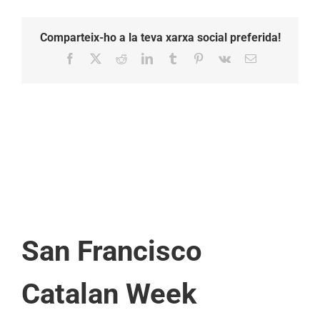
Comparteix-ho a la teva xarxa social preferida!
Facebook
X
Reddit
LinkedIn
Tumblr
Pinterest
Vk
Email:
San Francisco
Catalan Week