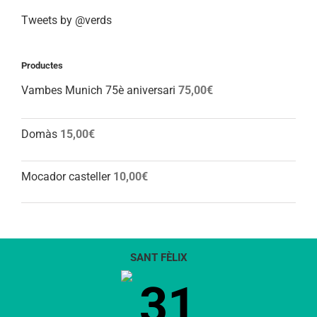
Tweets by @verds
Productes
Vambes Munich 75è aniversari
75,00
€
Domàs
15,00
€
Mocador casteller
10,00
€
SANT FÈLIX
31