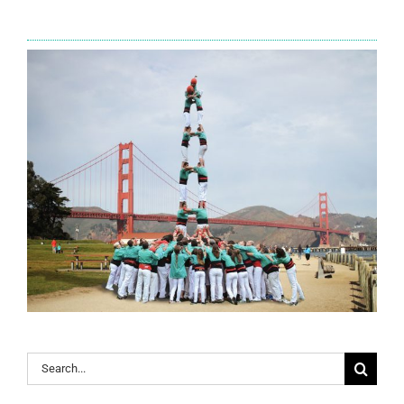
Search
for: