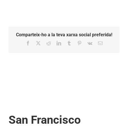
Comparteix-ho a la teva xarxa social preferida!
Facebook
X
Reddit
LinkedIn
Tumblr
Pinterest
Vk
Email:
San Francisco