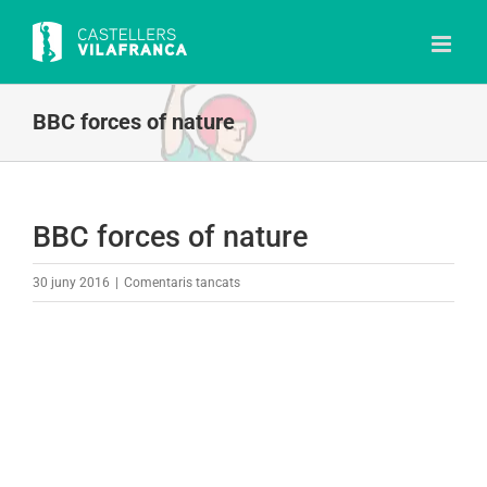
Skip
to
content
BBC forces of nature
BBC forces of nature
a
30 juny 2016
|
Comentaris tancats
BBC
forces
of
nature