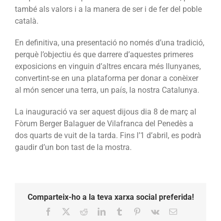
també als valors i a la manera de ser i de fer del poble
català.
En definitiva, una presentació no només d’una tradició,
perquè l’objectiu és que darrere d’aquestes primeres
exposicions en vinguin d’altres encara més llunyanes,
convertint-se en una plataforma per donar a conèixer
al món sencer una terra, un país, la nostra Catalunya.
La inauguració va ser aquest dijous dia 8 de març al
Fòrum Berger Balaguer de Vilafranca del Penedès a
dos quarts de vuit de la tarda. Fins l’1 d’abril, es podrà
gaudir d’un bon tast de la mostra.
Comparteix-ho a la teva xarxa social preferida!
Facebook
X
Reddit
LinkedIn
Tumblr
Pinterest
Vk
Email: