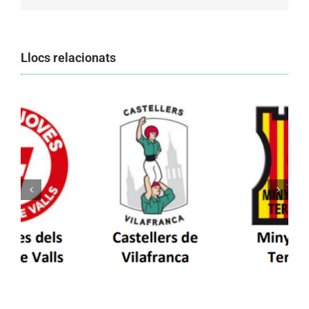
Llocs relacionats
Els Castellers de Vilafranca unieixen tradició i
patrimoni en un viatge de colla a la Vall
d’Aran i a la Vall de Boí