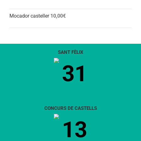
Mocador casteller
10,00
€
SANT FÈLIX
31
CONCURS DE CASTELLS
13