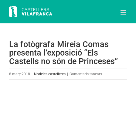
Skip
to
content
La fotògrafa Mireia Comas
presenta l’exposició “Els
Castells no són de Princeses”
a
8 març 2018
|
Notícies castelleres
|
Comentaris tancats
La
fotògrafa
View
Mireia
Larger
Comas
Image
presenta
l’exposició
“Els
Castells