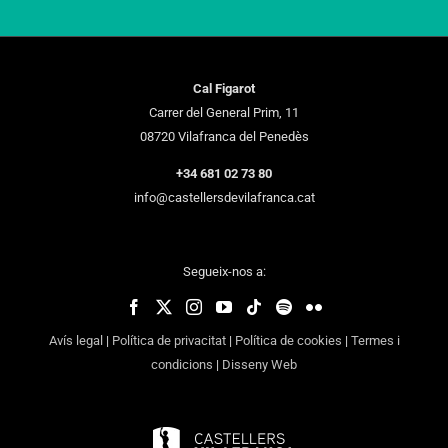
Cal Figarot
Carrer del General Prim, 11
08720 Vilafranca del Penedès
+34 681 02 73 80
info@castellersdevilafranca.cat
Segueix-nos a:
Avís legal
|
Política de privacitat
|
Política de cookies
|
Termes i
condicions
|
Disseny Web