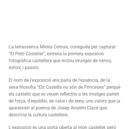
no
són
de
Princeses”
La terrassenca Mireia Comas, coneguda per capturar
“El Petó Casteller”, estrena la primera exposició
fotogràfica castellera que inclou imatges de nervis,
esforç i passió.
El nom de l’exposició ens parla de l’essència, de la
seva filosofia “Els Castells no són de Princeses” perquè
els castells que es veuen reflectits a les imatges parlen
de força, d’equilibri, de valor i de seny, uns valors que ja
apareixien al poema de Josep Anselm Clavé que
descrivia la cultura castellera.
L’exposició és una porta oberta al món casteller, però