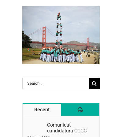
l:
Search
for:
Comentaris
Recent
Comunicat
candidatura CCCC