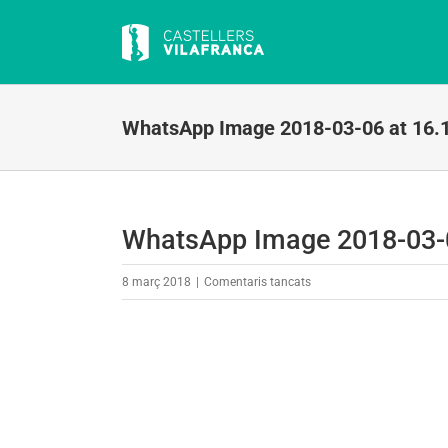
Skip
to
content
WhatsApp Image 2018-03-06 at 16.
WhatsApp Image 2018-03-0
a
8 març 2018
|
Comentaris tancats
WhatsApp
Image
2018-
03-
06
at