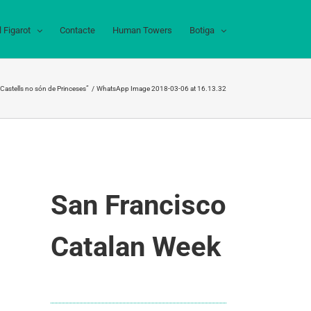
l Figarot
Contacte
Human Towers
Botiga
 Castells no són de Princeses”
WhatsApp Image 2018-03-06 at 16.13.32
San Francisco
Catalan Week