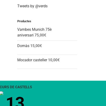
Tweets by @verds
Productes
Vambes Munich 75è
aniversari
75,00
€
Domàs
15,00
€
Mocador casteller
10,00
€
CURS DE CASTELLS
13