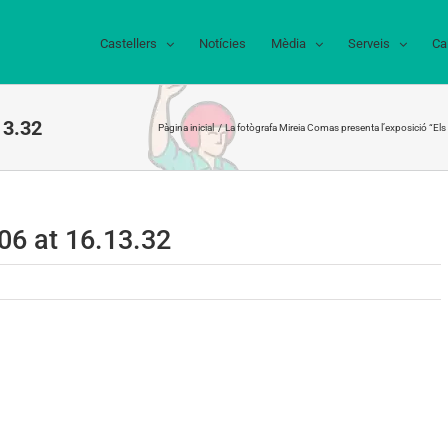
Castellers
Notícies
Mèdia
Serveis
Ca
13.32
Pàgina inicial
La fotògrafa Mireia Comas presenta l’exposició “Els
6 at 16.13.32