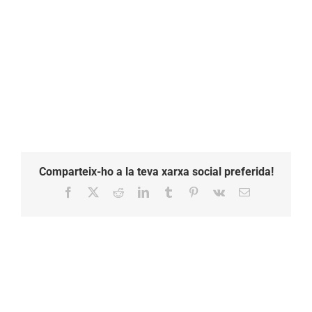
Comparteix-ho a la teva xarxa social preferida!
Facebook
X
Reddit
LinkedIn
Tumblr
Pinterest
Vk
Email: