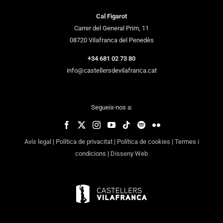
Cal Figarot
Carrer del General Prim, 11
08720 Vilafranca del Penedès
+34 681 02 73 80
info@castellersdevilafranca.cat
Segueix-nos a:
Avís legal
|
Política de privacitat
|
Política de cookies
|
Termes i
condicions
|
Disseny Web