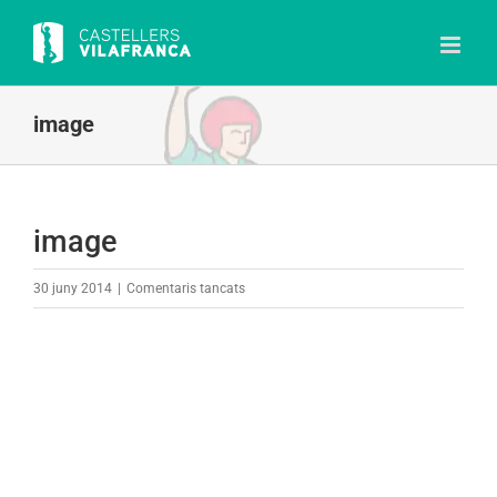
Skip
to
content
image
image
a
30 juny 2014
|
Comentaris tancats
image