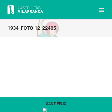
Skip
to
content
1934_FOTO 12_22405
SANT FÈLIX