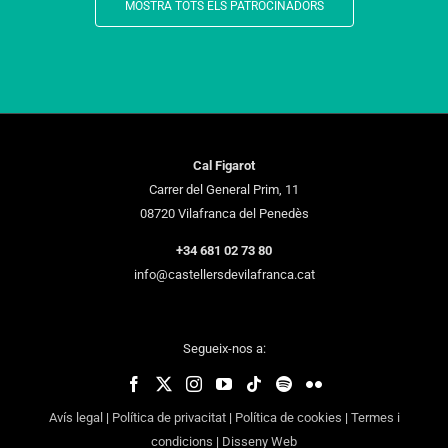
MOSTRA TOTS ELS PATROCINADORS
Cal Figarot
Carrer del General Prim, 11
08720 Vilafranca del Penedès
+34 681 02 73 80
info@castellersdevilafranca.cat
Segueix-nos a:
Avís legal
|
Política de privacitat
|
Política de cookies
|
Termes i
condicions
|
Disseny Web