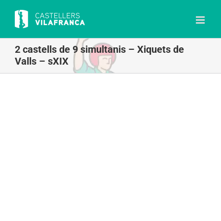
Skip
to
content
2 castells de 9 simultanis – Xiquets de
Valls – sXIX