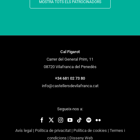
MOSTRA TOTS ELS PATROCINADORS
Cal Figarot
Carrer del General Prim, 11
08720 Vilafranca del Penedès
+34 681 02 73 80
info@castellersdevilafranca.cat
Segueix-nos a:
Avís legal
|
Política de privacitat
|
Política de cookies
|
Termes i
condicions
|
Disseny Web