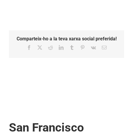
vilafranca
Comparteix-ho a la teva xarxa social preferida!
Facebook
X
Reddit
LinkedIn
Tumblr
Pinterest
Vk
Email:
San Francisco