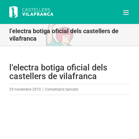
Skip
to
content
l’electra botiga oficial dels castellers de
vilafranca
l’electra botiga oficial dels
castellers de vilafranca
a
29 novembre 2010
|
Comentaris tancats
l’electra
botiga
oficial
dels
castellers
de