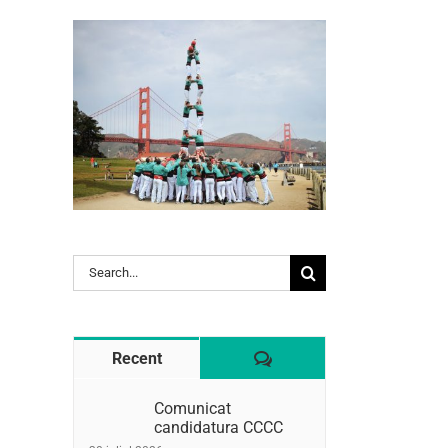
l:
Search
for:
Comentaris
Recent
Comunicat
candidatura CCCC