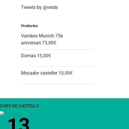
Tweets by @verds
Productes
Vambes Munich 75è
aniversari
75,00
€
Domàs
15,00
€
Mocador casteller
10,00
€
CURS DE CASTELLS
13