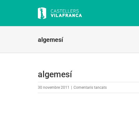
Skip
to
content
algemesí
algemesí
a
30 novembre 2011
|
Comentaris tancats
algemesí