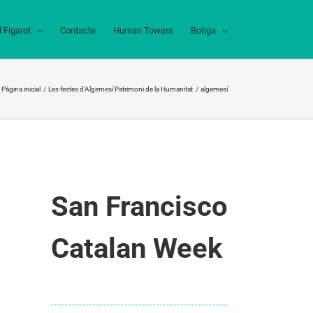
l Figarot
Contacte
Human Towers
Botiga
Pàgina inicial
Les festes d’Algemesí Patrimoni de la Humanitat
algemesí
San Francisco
Catalan Week