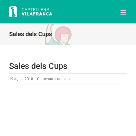
Skip
to
content
Sales dels Cups
Sales dels Cups
a
19 agost 2010
|
Comentaris tancats
Sales
dels
Cups