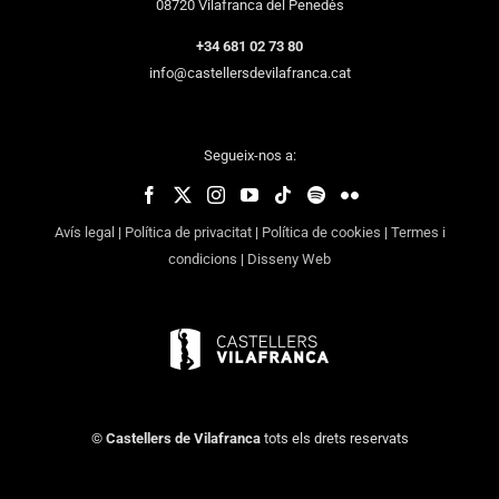
08720 Vilafranca del Penedès
+34 681 02 73 80
info@castellersdevilafranca.cat
Segueix-nos a:
Avís legal
|
Política de privacitat
|
Política de cookies
|
Termes i
condicions
|
Disseny Web
©
Castellers de Vilafranca
tots els drets reservats