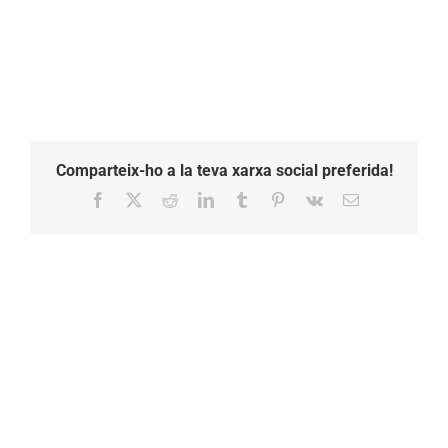
Comparteix-ho a la teva xarxa social preferida!
Facebook
X
Reddit
LinkedIn
Tumblr
Pinterest
Vk
Email: