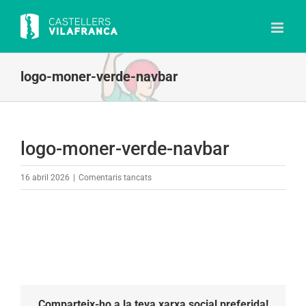
Skip
to
content
logo-moner-verde-navbar
logo-moner-verde-navbar
a
16 abril 2026
|
Comentaris tancats
logo-
moner-
verde-
navbar
Comparteix-ho a la teva xarxa social preferida!