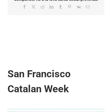
Facebook
X
Reddit
LinkedIn
Tumblr
Pinterest
Vk
Email:
San Francisco
Catalan Week