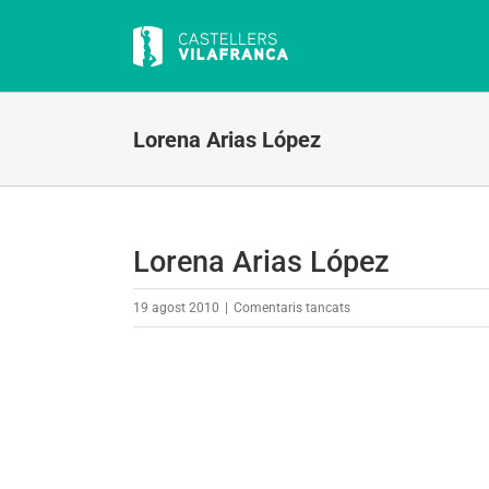
Skip
to
content
Lorena Arias López
Lorena Arias López
a
19 agost 2010
|
Comentaris tancats
Lorena
Arias
López