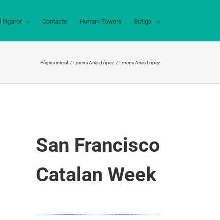
l Figarot
Contacte
Human Towers
Botiga
Pàgina inicial
Lorena Arias López
Lorena Arias López
San Francisco
Catalan Week