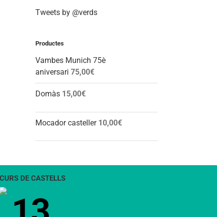
Tweets by @verds
Productes
Vambes Munich 75è
aniversari
75,00
€
Domàs
15,00
€
Mocador casteller
10,00
€
CURS DE CASTELLS
13