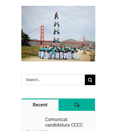
Search
l:
for:
Comentaris
Recent
Comunicat
candidatura CCCC