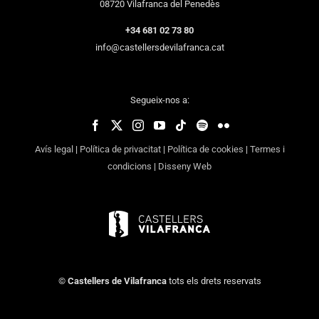
08720 Vilafranca del Penedès
+34 681 02 73 80
info@castellersdevilafranca.cat
Segueix-nos a:
Avís legal
|
Política de privacitat
|
Política de cookies
|
Termes i
condicions
|
Disseny Web
©
Castellers de Vilafranca
tots els drets reservats