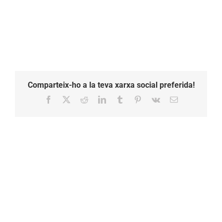
Comparteix-ho a la teva xarxa social preferida!
Facebook
X
Reddit
LinkedIn
Tumblr
Pinterest
Vk
Email: