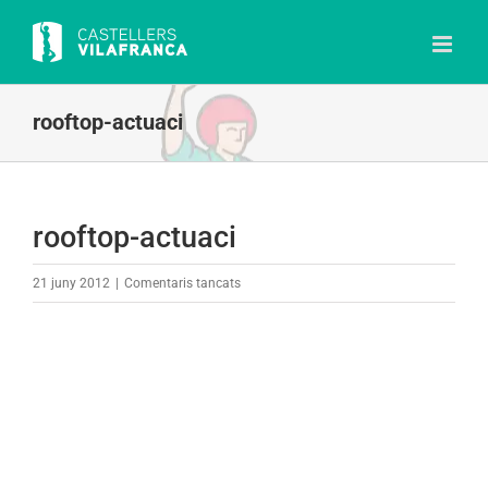
Skip
to
content
rooftop-actuaci
rooftop-actuaci
a
21 juny 2012
|
Comentaris tancats
rooftop-
actuaci