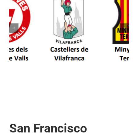
Els Castellers de Vilafranca unieixen tradició i
patrimoni en un viatge de colla a la Vall
d’Aran i a la Vall de Boí
San Francisco