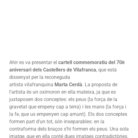
del
70è
aniversari
dels
Castellers
de
Vilafranca
Ahir es va presentar el
cartell commemoratiu del 70è
aniversari dels Castellers de Vilafranca
, que està
dissenyat per la reconeguda
artista vilafranquina
Marta Cerdà
. La proposta de
l’artista és un oxímoron en ella mateixa, ja que es
juxtaposen dos conceptes: els peus (la força de la
gravetat que empeny cap a terra) i les mans (la força i
la fe, que us empenyen cap amunt). Els dos conceptes
formen part d’un tot, són inseparables: en la
contraforma dels braços s’hi formen els peus. Una sola
imatge, que en ella conté dues imatges contradictòries.