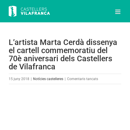
Skip
to
content
L’artista Marta Cerdà dissenya
el cartell commemoratiu del
70è aniversari dels Castellers
de Vilafranca
a
15 juny 2018
|
Notícies castelleres
|
Comentaris tancats
L’artista
Marta
View
Cerdà
Larger
dissenya
Image
el
cartell
commemoratiu