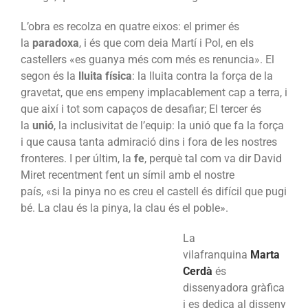
L’obra es recolza en quatre eixos: el primer és
la
paradoxa
, i és que com deia Martí i Pol, en els
castellers «es guanya més com més es renuncia». El
segon és la
lluita física
: la lluita contra la força de la
gravetat, que ens empeny implacablement cap a terra, i
que així i tot som capaços de desafiar; El tercer és
la
unió
, la inclusivitat de l’equip: la unió que fa la força
i que causa tanta admiració dins i fora de les nostres
fronteres. I per últim, la
fe
, perquè tal com va dir David
Miret recentment fent un símil amb el nostre
país, «si la pinya no es creu el castell és difícil que pugi
bé. La clau és la pinya, la clau és el poble».
La
vilafranquina
Marta
Cerdà
és
dissenyadora gràfica
i es dedica al disseny