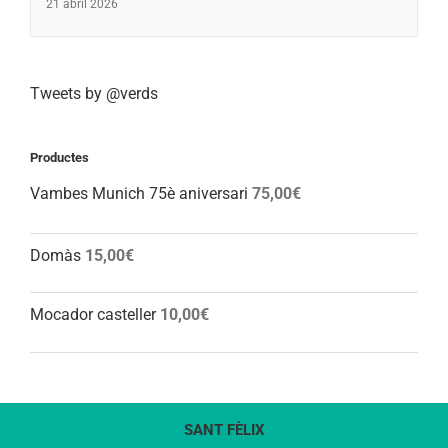
21 abril 2026
Tweets by @verds
Productes
Vambes Munich 75è aniversari
75,00
€
Domàs
15,00
€
Mocador casteller
10,00
€
SANT FÈLIX