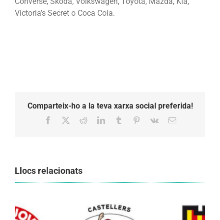
Converse, Skoda, Volkswagen, Toyota, Mazda, Kia,
Victoria’s Secret o Coca Cola.
Comparteix-ho a la teva xarxa social preferida!
Facebook
X
Reddit
LinkedIn
Tumblr
Pinterest
Vk
Email:
Llocs relacionats