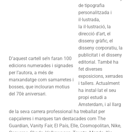
de tipografia
personalitzada i
il·lustrada,
la il·lustració, la
direcció d’art, el
disseny gràfic, el
disseny corporatiu, la
publicitat i el disseny
D’aquest cartell se’n faran 100
editorial. També ha
edicions numerades i signades
fet diverses
per l’autora, a més de
exposicions, xerrades
marxandatge com samarretes i
i tallers. Actualment
bosses, que inclouran motius
ha instal·lat el seu
del 70è aniversari.
propi estudi a
Amsterdam, i al llarg
de la seva carrera professional ha treballat per
capçaleres i marques tan destacades com The
Guardian, Vanity Fair, El País, Elle, Cosmopolitan, Nike,