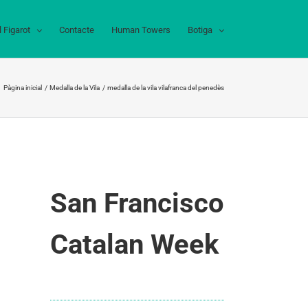
l Figarot
Contacte
Human Towers
Botiga
Pàgina inicial
Medalla de la Vila
medalla de la vila vilafranca del penedès
San Francisco
Catalan Week