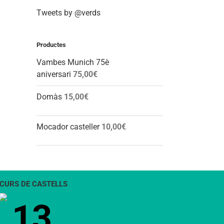
Tweets by @verds
Productes
Vambes Munich 75è
aniversari
75,00
€
Domàs
15,00
€
Mocador casteller
10,00
€
CURS DE CASTELLS
13