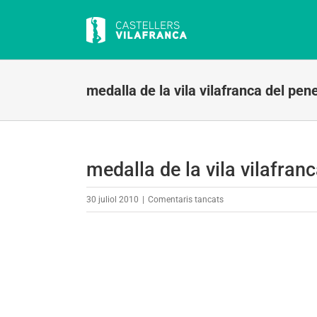
Skip
to
content
medalla de la vila vilafranca del pen
medalla de la vila vilafran
a
30 juliol 2010
|
Comentaris tancats
medalla
de
la
vila
vilafranca
del