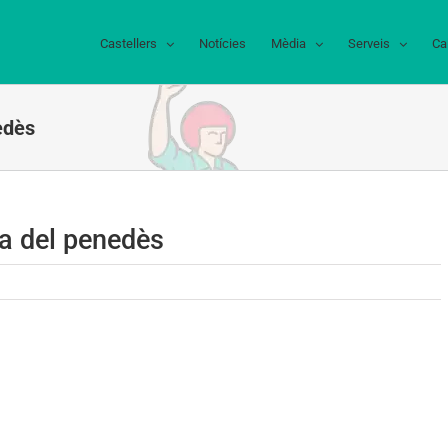
Castellers
Notícies
Mèdia
Serveis
Ca
edès
ca del penedès