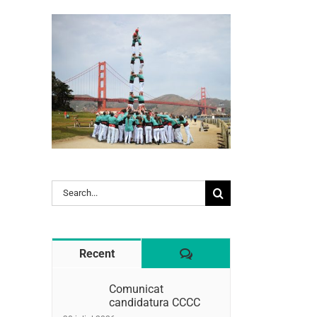
l:
Search
for:
Comentaris
Recent
Comunicat
candidatura CCCC