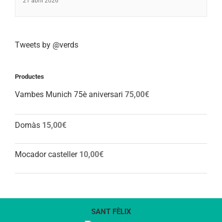
21 abril 2026
Tweets by @verds
Productes
Vambes Munich 75è aniversari
75,00
€
Domàs
15,00
€
Mocador casteller
10,00
€
SANT FÈLIX