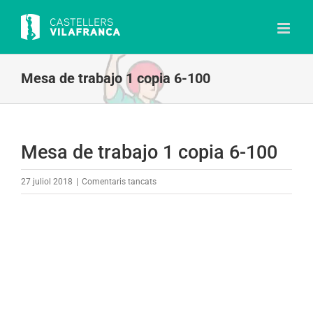
Skip
to
content
Mesa de trabajo 1 copia 6-100
Mesa de trabajo 1 copia 6-100
a
27 juliol 2018
|
Comentaris tancats
Mesa
de
trabajo
1
copia
6-
100