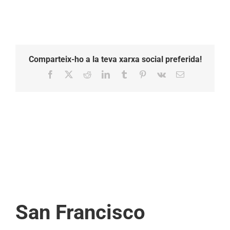
Comparteix-ho a la teva xarxa social preferida!
Facebook
X
Reddit
LinkedIn
Tumblr
Pinterest
Vk
Email:
San Francisco