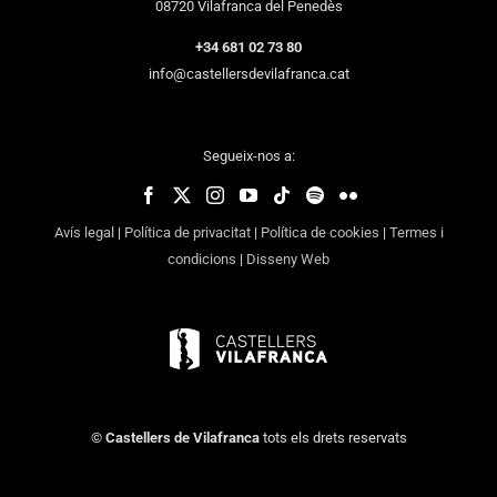
08720 Vilafranca del Penedès
+34 681 02 73 80
info@castellersdevilafranca.cat
Segueix-nos a:
Avís legal
|
Política de privacitat
|
Política de cookies
|
Termes i
condicions
|
Disseny Web
©
Castellers de Vilafranca
tots els drets reservats