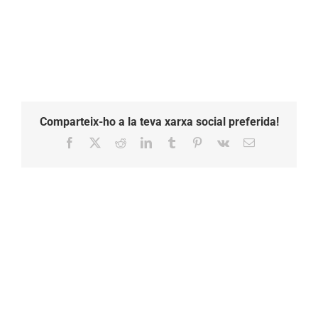
Comparteix-ho a la teva xarxa social preferida!
Facebook
X
Reddit
LinkedIn
Tumblr
Pinterest
Vk
Email: