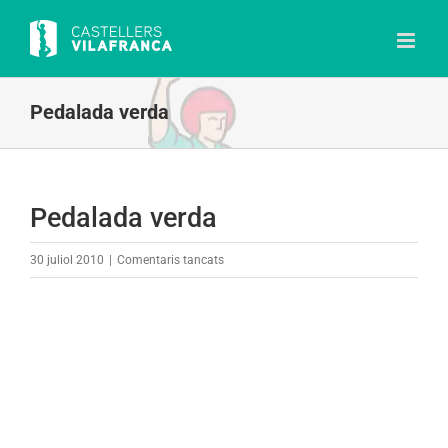
Skip
to
content
Pedalada verda
Pedalada verda
a
30 juliol 2010
|
Comentaris tancats
Pedalada
verda