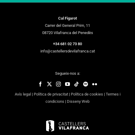
Cal Figarot
Carrer del General Prim, 11
08720 Vilafranca del Penedès
+34 681 02 73 80
info@castellersdevilafranca.cat
Segueix-nos a:
Avís legal
|
Política de privacitat
|
Política de cookies
|
Termes i
condicions
|
Disseny Web