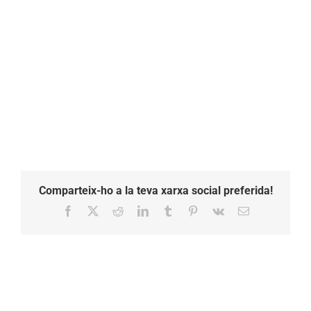
vuit
5d8
5de8
Comparteix-ho a la teva xarxa social preferida!
Facebook
X
Reddit
LinkedIn
Tumblr
Pinterest
Vk
Email: