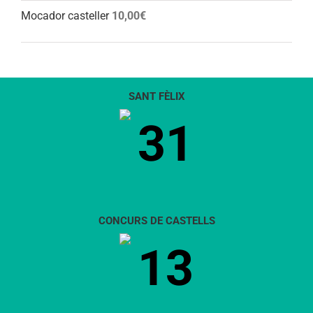
Mocador casteller
10,00
€
SANT FÈLIX
31
CONCURS DE CASTELLS
13