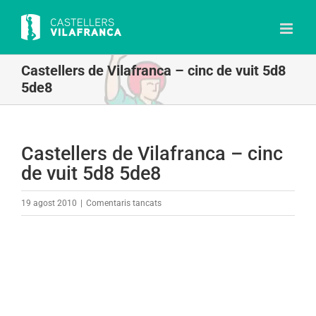
Skip
to
content
Castellers de Vilafranca – cinc de vuit 5d8
5de8
Castellers de Vilafranca – cinc
de vuit 5d8 5de8
a
19 agost 2010
|
Comentaris tancats
Castellers
de
Vilafranca
–
cinc
de