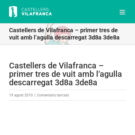
Skip
to
content
Castellers de Vilafranca – primer tres de
vuit amb l’agulla descarregat 3d8a 3de8a
Castellers de Vilafranca –
primer tres de vuit amb l’agulla
descarregat 3d8a 3de8a
a
19 agost 2010
|
Comentaris tancats
Castellers
de
Vilafranca
–
primer