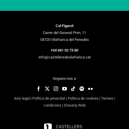
Cal Figarot
Carrer del General Prim, 11
08720 Vilafranca del Penedès
+34 681 02 73 80
info@castellersdevilafranca.cat
Segueix-nos a:
Avís legal
|
Política de privacitat
|
Política de cookies
|
Termes i
condicions
|
Disseny Web