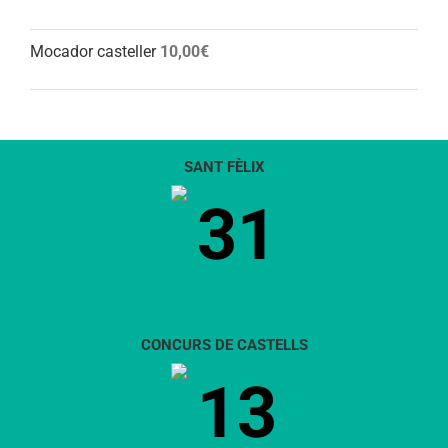
Mocador casteller
10,00
€
SANT FÈLIX
31
CONCURS DE CASTELLS
13