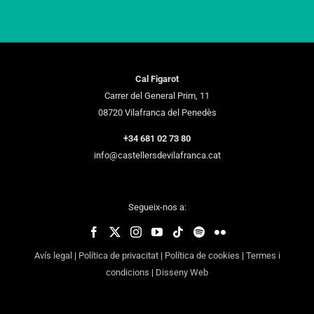
Cal Figarot
Carrer del General Prim, 11
08720 Vilafranca del Penedès
+34 681 02 73 80
info@castellersdevilafranca.cat
Segueix-nos a:
Avís legal
|
Política de privacitat
|
Política de cookies
|
Termes i
condicions
|
Disseny Web