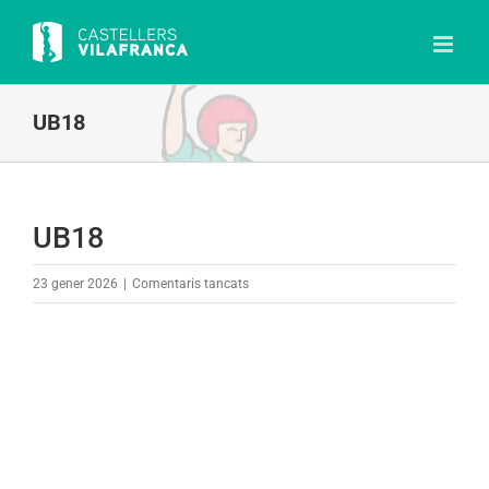
Skip
to
content
UB18
UB18
a
23 gener 2026
|
Comentaris tancats
UB18