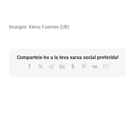
Imatges: Xènia Fuentes (UB)
Comparteix-ho a la teva xarxa social preferida!
Facebook
X
Reddit
LinkedIn
Tumblr
Pinterest
Vk
Email: