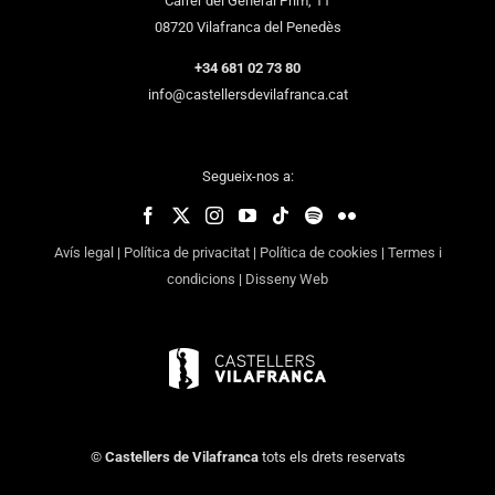
Carrer del General Prim, 11
08720 Vilafranca del Penedès
+34 681 02 73 80
info@castellersdevilafranca.cat
Segueix-nos a:
Avís legal
|
Política de privacitat
|
Política de cookies
|
Termes i
condicions
|
Disseny Web
©
Castellers de Vilafranca
tots els drets reservats