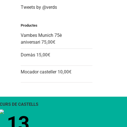
Tweets by @verds
Productes
Vambes Munich 75è
aniversari
75,00
€
Domàs
15,00
€
Mocador casteller
10,00
€
CURS DE CASTELLS
13