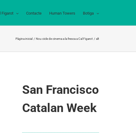
l Figarot
Contacte
Human Towers
Botiga
Pàgina inicial
Nou cicle de cinema a la fresca a Cal Figarot
alt
San Francisco
Catalan Week