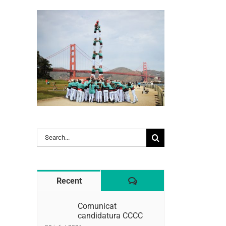
l:
Search
for:
Comentaris
Recent
Comunicat
candidatura CCCC