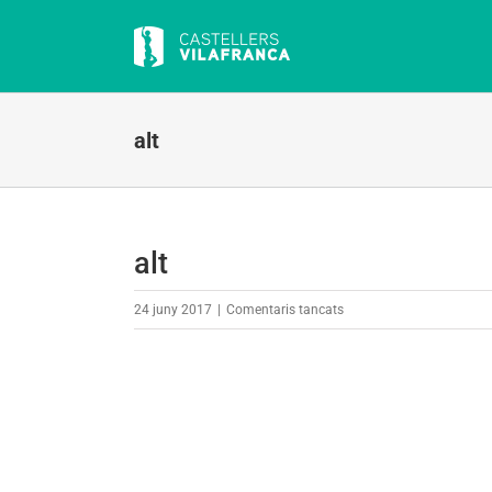
Skip
to
content
alt
alt
a
24 juny 2017
|
Comentaris tancats
alt