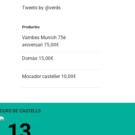
Tweets by @verds
Productes
Vambes Munich 75è
aniversari
75,00
€
Domàs
15,00
€
Mocador casteller
10,00
€
CURS DE CASTELLS
13