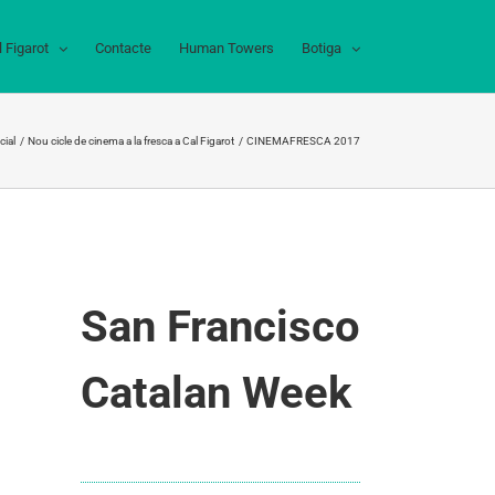
l Figarot
Contacte
Human Towers
Botiga
cial
Nou cicle de cinema a la fresca a Cal Figarot
CINEMAFRESCA 2017
San Francisco
Catalan Week