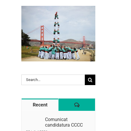
Search
l:
for:
Comentaris
Recent
Comunicat
candidatura CCCC