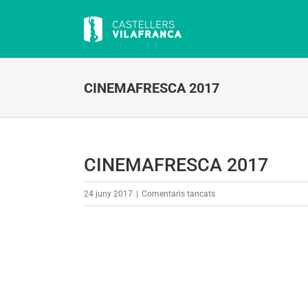
Skip
to
content
CINEMAFRESCA 2017
CINEMAFRESCA 2017
a
24 juny 2017
|
Comentaris tancats
CINEMAFRESCA
2017