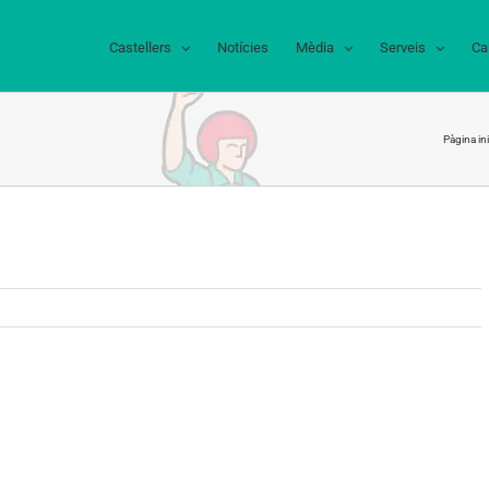
Castellers
Notícies
Mèdia
Serveis
Ca
Pàgina ini