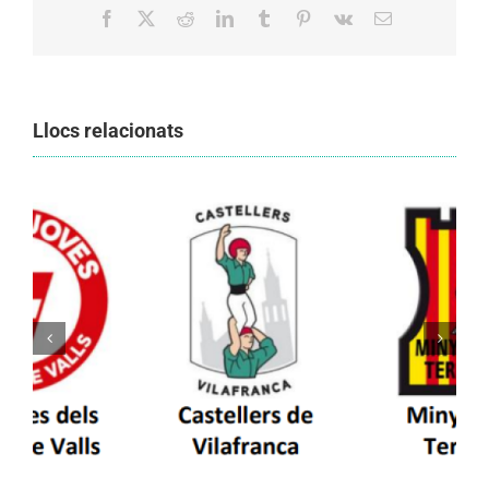
Facebook
X
Reddit
LinkedIn
Tumblr
Pinterest
Vk
Email:
Llocs relacionats
Els Castellers de Vilafranca unieixen tradició i
patrimoni en un viatge de colla a la Vall
d’Aran i a la Vall de Boí