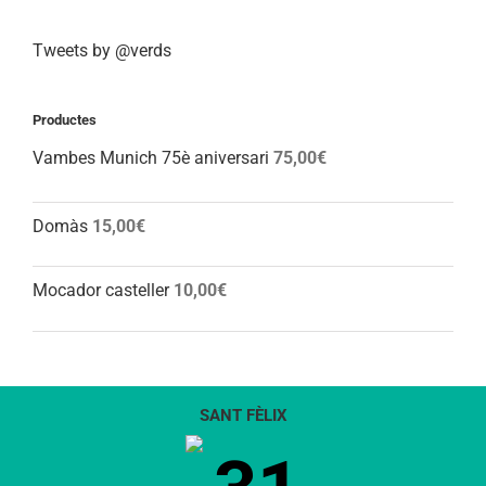
Tweets by @verds
Productes
Vambes Munich 75è aniversari
75,00
€
Domàs
15,00
€
Mocador casteller
10,00
€
SANT FÈLIX