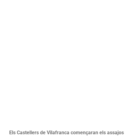
Major
dels
petits
com
a
casteller/a
Els Castellers de Vilafranca començaran els assajos