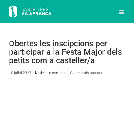
Skip
to
content
Obertes les inscipcions per
participar a la Festa Major dels
petits com a casteller/a
a
10 juliol 2023
|
Notícies castelleres
|
Comentaris tancats
Obertes
les
View
inscipcions
Larger
per
Image
participar
a
la
Festa