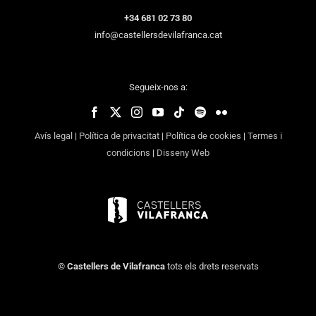
+34 681 02 73 80
info@castellersdevilafranca.cat
Segueix-nos a:
Avís legal
|
Política de privacitat
|
Política de cookies
|
Termes i
condicions
|
Disseny Web
©
Castellers de Vilafranca
tots els drets reservats