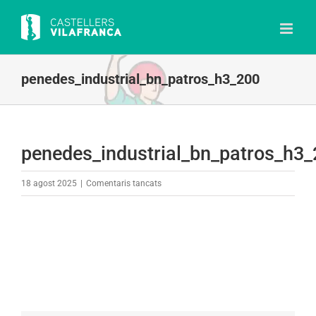
Skip
to
content
penedes_industrial_bn_patros_h3_200
penedes_industrial_bn_patros_h3
a
18 agost 2025
|
Comentaris tancats
penedes_industrial_bn_patros_h3_200