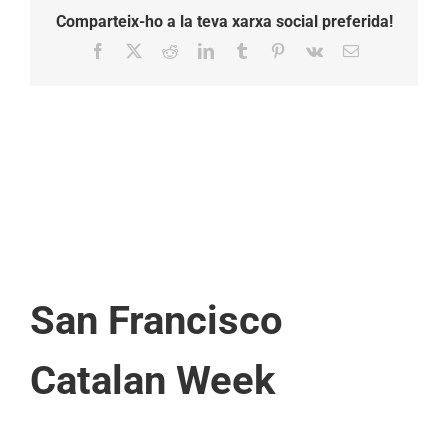
Comparteix-ho a la teva xarxa social preferida!
Facebook
X
Reddit
LinkedIn
Tumblr
Pinterest
Vk
Email:
San Francisco
Catalan Week