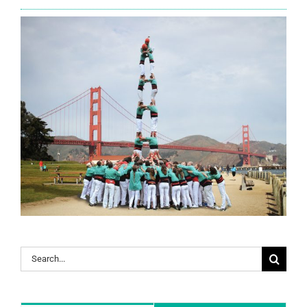
Search
for: