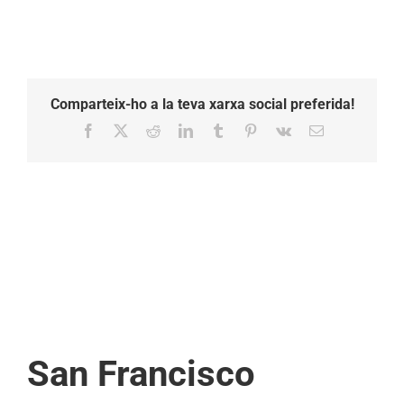
Comparteix-ho a la teva xarxa social preferida!
Facebook
X
Reddit
LinkedIn
Tumblr
Pinterest
Vk
Email:
San Francisco