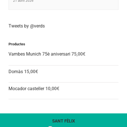
21 abril 2026
Tweets by @verds
Productes
Vambes Munich 75è aniversari
75,00
€
Domàs
15,00
€
Mocador casteller
10,00
€
SANT FÈLIX