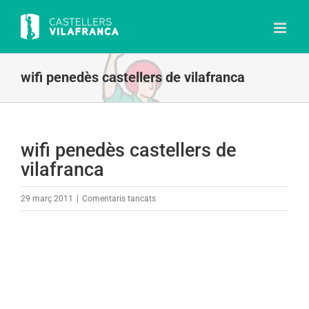
Skip
to
content
wifi penedès castellers de vilafranca
wifi penedès castellers de
vilafranca
a
29 març 2011
|
Comentaris tancats
wifi
penedès
castellers
de
vilafranca