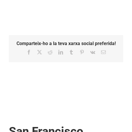
Comparteix-ho a la teva xarxa social preferida!
Facebook
X
Reddit
LinkedIn
Tumblr
Pinterest
Vk
Email:
San Francisco