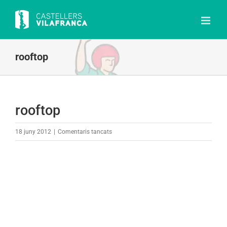
Skip
to
content
rooftop
rooftop
a
18 juny 2012
|
Comentaris tancats
rooftop