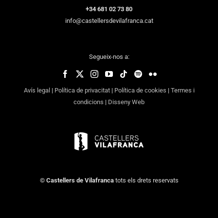
+34 681 02 73 80
info@castellersdevilafranca.cat
Segueix-nos a:
Avís legal
|
Política de privacitat
|
Política de cookies
|
Termes i
condicions
|
Disseny Web
©
Castellers de Vilafranca
tots els drets reservats