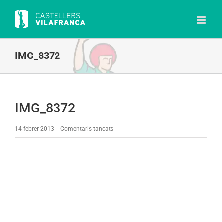
Skip
to
content
IMG_8372
IMG_8372
a
14 febrer 2013
|
Comentaris tancats
IMG_8372