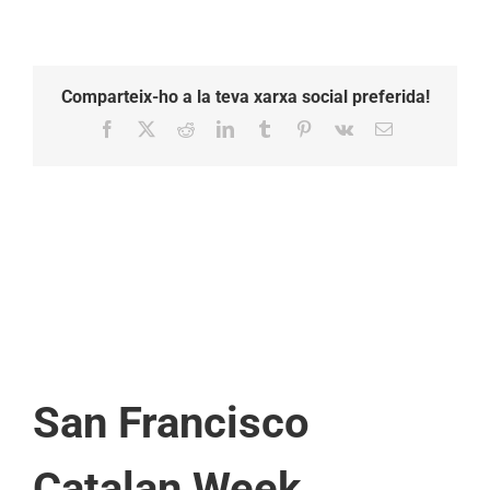
Comparteix-ho a la teva xarxa social preferida!
Facebook
X
Reddit
LinkedIn
Tumblr
Pinterest
Vk
Email:
San Francisco
Catalan Week