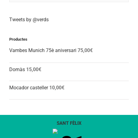
Tweets by @verds
Productes
Vambes Munich 75è aniversari
75,00
€
Domàs
15,00
€
Mocador casteller
10,00
€
SANT FÈLIX