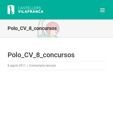
Skip
to
content
Polo_CV_8_concursos
Polo_CV_8_concursos
a
8 agost 2011
|
Comentaris tancats
Polo_CV_8_concursos