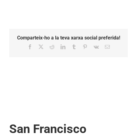
Comparteix-ho a la teva xarxa social preferida!
Facebook
X
Reddit
LinkedIn
Tumblr
Pinterest
Vk
Email:
San Francisco