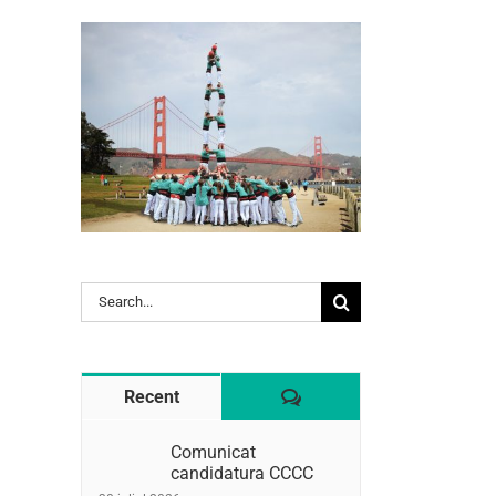
l:
Search
for:
Comentaris
Recent
Comunicat
candidatura CCCC