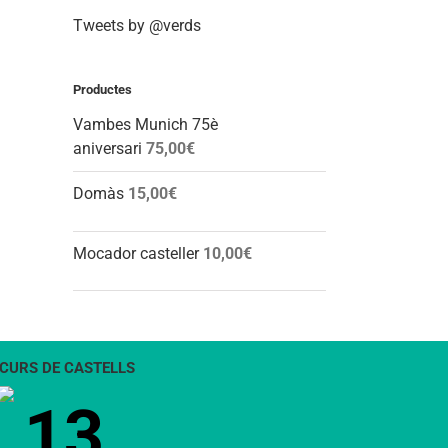
Tweets by @verds
Productes
Vambes Munich 75è
aniversari
75,00
€
Domàs
15,00
€
Mocador casteller
10,00
€
CURS DE CASTELLS
13