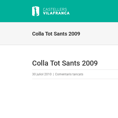
Skip
to
content
Colla Tot Sants 2009
Colla Tot Sants 2009
a
30 juliol 2010
|
Comentaris tancats
Colla
Tot
Sants
2009