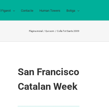
l Figarot
Contacte
Human Towers
Botiga
Pàgina inicial
Qui som
Colla Tot Sants 2009
San Francisco
Catalan Week