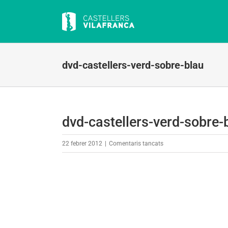
Skip
to
content
dvd-castellers-verd-sobre-blau
dvd-castellers-verd-sobre-
a
22 febrer 2012
|
Comentaris tancats
dvd-
castellers-
verd-
sobre-
blau