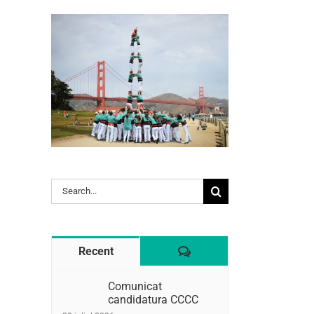
Search
l:
for:
Comentaris
Recent
Comunicat
candidatura CCCC