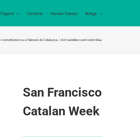
l Figarot
Contacte
Human Towers
Botiga
» s’emetrà de nou a Televisió de Catalunya
dvd-castellers-verd-sobre-blau
San Francisco
Catalan Week