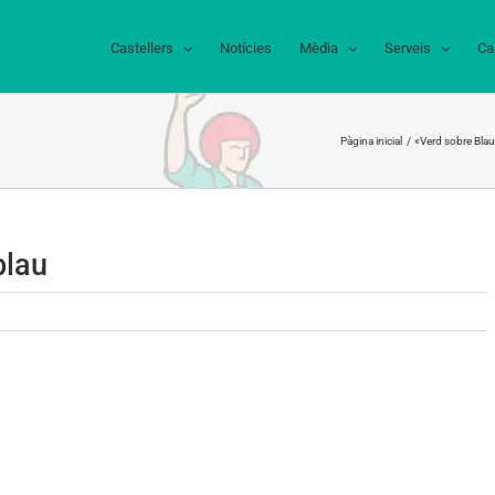
Castellers
Notícies
Mèdia
Serveis
Ca
Pàgina inicial
«Verd sobre Blau
blau