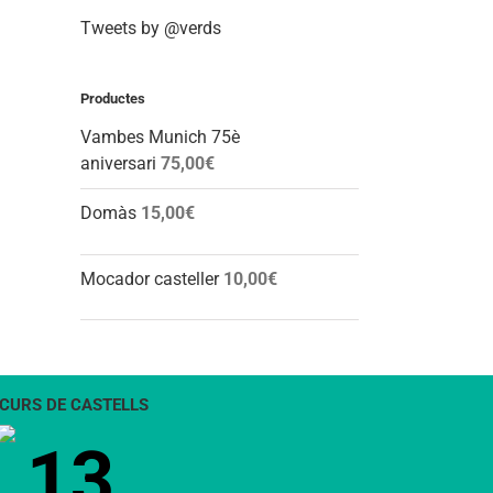
Tweets by @verds
Productes
Vambes Munich 75è
aniversari
75,00
€
Domàs
15,00
€
Mocador casteller
10,00
€
CURS DE CASTELLS
13