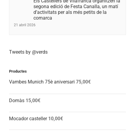
Els Castellers de Vilafranca organitzen la
segona edició de Festa Canalla, un matí
d’activitats per als més petits de la
comarca
21 abril 2026
Tweets by @verds
Productes
Vambes Munich 75è aniversari
75,00
€
Domàs
15,00
€
Mocador casteller
10,00
€