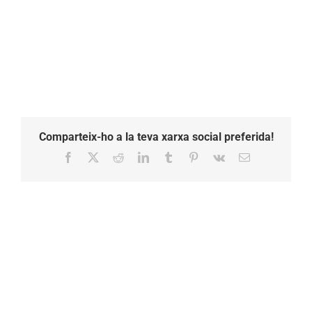
Comparteix-ho a la teva xarxa social preferida!
Facebook
X
Reddit
LinkedIn
Tumblr
Pinterest
Vk
Email: