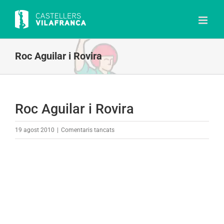
Skip
to
content
Roc Aguilar i Rovira
Roc Aguilar i Rovira
a
19 agost 2010
|
Comentaris tancats
Roc
Aguilar
i
Rovira