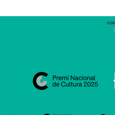
CON
1