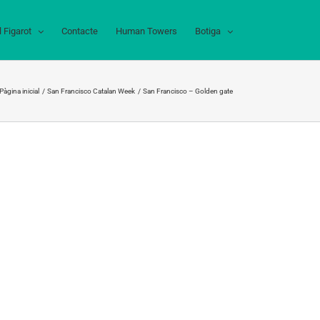
l Figarot
Contacte
Human Towers
Botiga
Pàgina inicial
San Francisco Catalan Week
San Francisco – Golden gate