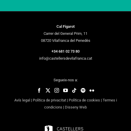
Cal Figarot
Carrer del General Prim, 11
08720 Vilafranca del Penedès
+34 681 02 73 80
info@castellersdevilafranca.cat
Segueix-nos a:
Avís legal
|
Política de privacitat
|
Política de cookies
|
Termes i
condicions
|
Disseny Web