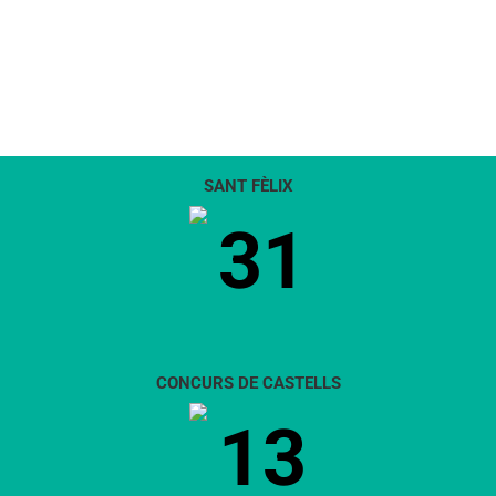
SANT FÈLIX
31
CONCURS DE CASTELLS
13