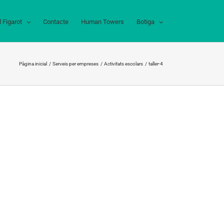
l Figarot
Contacte
Human Towers
Botiga
Pàgina inicial
Serveis per empreses
Activitats escolars
taller-4