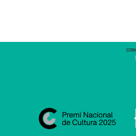
CON
1