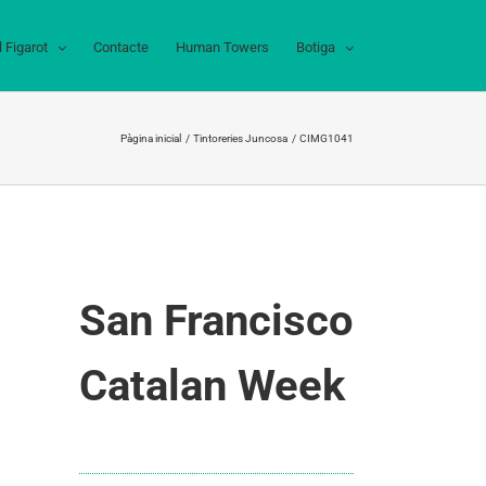
l Figarot
Contacte
Human Towers
Botiga
Pàgina inicial
Tintoreries Juncosa
CIMG1041
San Francisco
Catalan Week