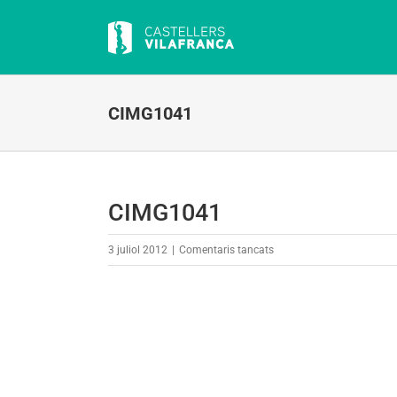
Skip
to
content
CIMG1041
CIMG1041
a
3 juliol 2012
|
Comentaris tancats
CIMG1041