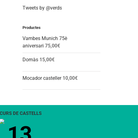
Tweets by @verds
Productes
Vambes Munich 75è
aniversari
75,00
€
Domàs
15,00
€
Mocador casteller
10,00
€
CURS DE CASTELLS
13