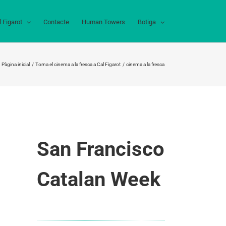
l Figarot
Contacte
Human Towers
Botiga
Pàgina inicial
Torna el cinema a la fresca a Cal Figarot
cinema a la fresca
San Francisco
Catalan Week