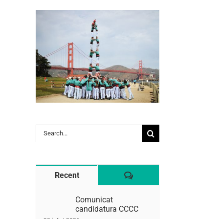
l:
Search
for:
Comentaris
Recent
Comunicat
candidatura CCCC