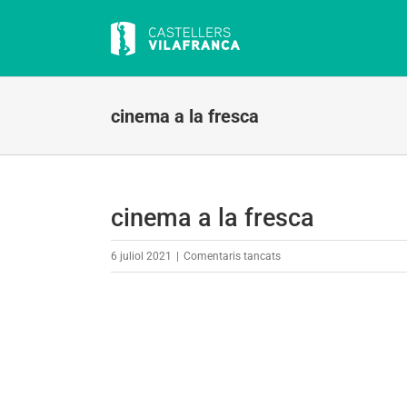
Skip
to
content
cinema a la fresca
cinema a la fresca
a
6 juliol 2021
|
Comentaris tancats
cinema
a
la
fresca