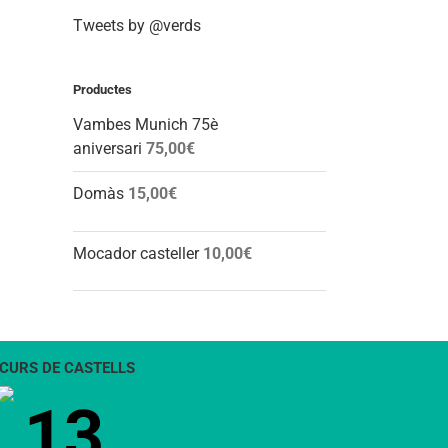
Tweets by @verds
Productes
Vambes Munich 75è
aniversari
75,00
€
Domàs
15,00
€
Mocador casteller
10,00
€
CURS DE CASTELLS
13