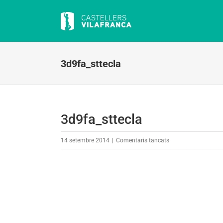
Skip
to
content
3d9fa_sttecla
3d9fa_sttecla
a
14 setembre 2014
|
Comentaris tancats
3d9fa_sttecla