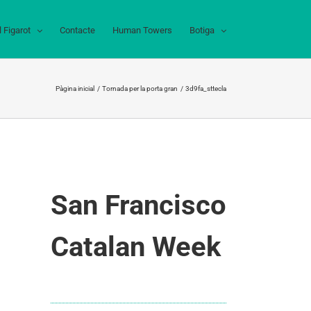
l Figarot
Contacte
Human Towers
Botiga
Pàgina inicial
Tornada per la porta gran
3d9fa_sttecla
San Francisco
Catalan Week