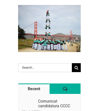
Search
l:
for:
Comentaris
Recent
Comunicat
candidatura CCCC