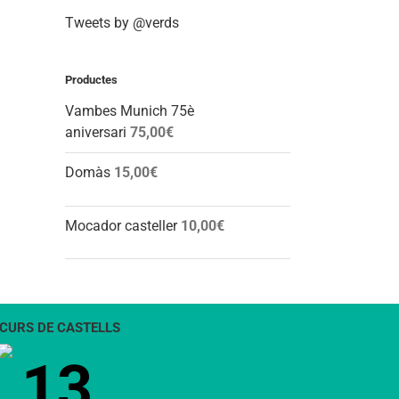
Tweets by @verds
Productes
Vambes Munich 75è
aniversari
75,00
€
Domàs
15,00
€
Mocador casteller
10,00
€
CURS DE CASTELLS
13