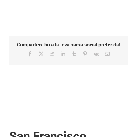
Comparteix-ho a la teva xarxa social preferida!
Facebook
X
Reddit
LinkedIn
Tumblr
Pinterest
Vk
Email:
San Francisco