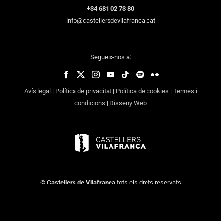
+34 681 02 73 80
info@castellersdevilafranca.cat
Segueix-nos a:
Avís legal
|
Política de privacitat
|
Política de cookies
|
Termes i
condicions
|
Disseny Web
©
Castellers de Vilafranca
tots els drets reservats