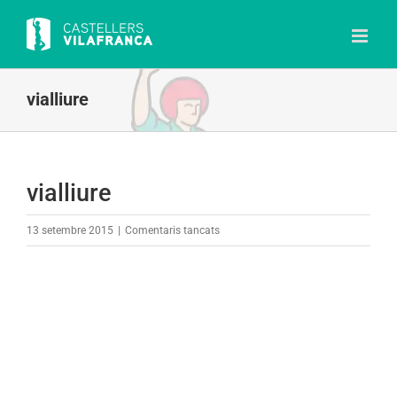
Skip
to
content
vialliure
vialliure
a
13 setembre 2015
|
Comentaris tancats
vialliure