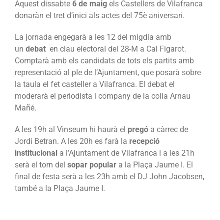
Aquest dissabte
6 de maig
els Castellers de Vilafranca
donaràn el tret d’inici als actes del 75è aniversari.
La jornada engegarà a les 12 del migdia amb
un
debat
en clau electoral del 28-M a Cal Figarot.
Comptarà amb els candidats de tots els partits amb
representació al ple de l’Ajuntament, que posarà sobre
la taula el fet casteller a Vilafranca. El debat el
moderarà el periodista i company de la colla Arnau
Mañé.
A les 19h al Vinseum hi haurà el
pregó
a càrrec de
Jordi Betran. A les 20h es farà la
recepció
institucional
a l’Ajuntament de Vilafranca i a les 21h
serà el torn del
sopar popular
a la Plaça Jaume I. El
final de festa serà a les 23h amb el DJ John Jacobsen,
també a la Plaça Jaume I.