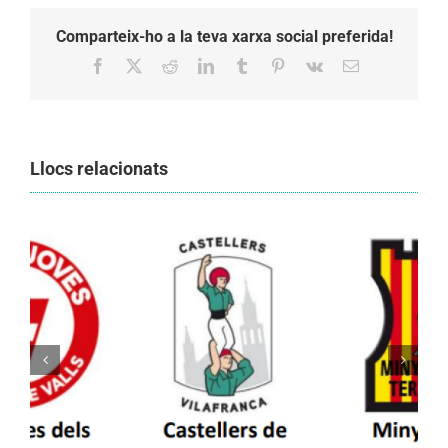
Comparteix-ho a la teva xarxa social preferida!
Facebook
X
Reddit
LinkedIn
Tumblr
Pinterest
Vk
Email:
Llocs relacionats
Els Castellers de Vilafranca unieixen tradició i
patrimoni en un viatge de colla a la Vall
d’Aran i a la Vall de Boí