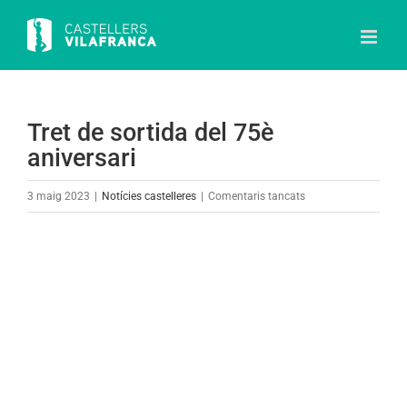
Skip
to
content
Tret de sortida del 75è
aniversari
a
3 maig 2023
|
Notícies castelleres
|
Comentaris tancats
Tret
de
View
sortida
Larger
del
Image
75è
aniversari