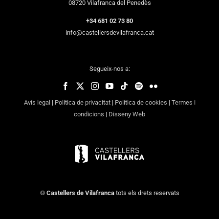
08720 Vilafranca del Penedès
+34 681 02 73 80
info@castellersdevilafranca.cat
Segueix-nos a:
Avís legal
|
Política de privacitat
|
Política de cookies
|
Termes i
condicions
|
Disseny Web
©
Castellers de Vilafranca
tots els drets reservats