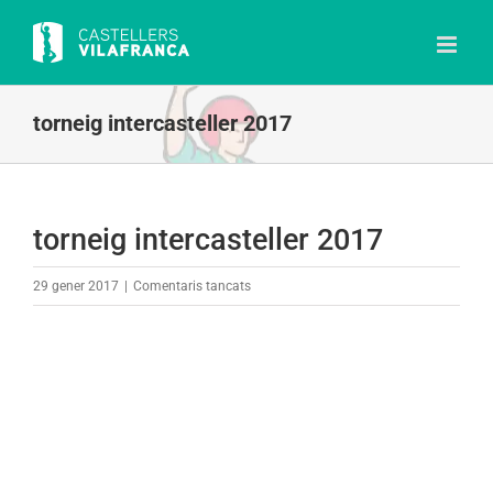
Skip
to
content
torneig intercasteller 2017
torneig intercasteller 2017
a
29 gener 2017
|
Comentaris tancats
torneig
intercasteller
2017