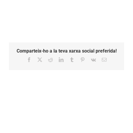
Comparteix-ho a la teva xarxa social preferida!
Facebook
X
Reddit
LinkedIn
Tumblr
Pinterest
Vk
Email: