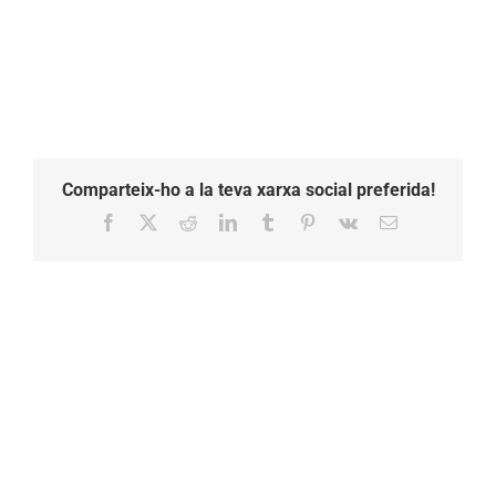
Comparteix-ho a la teva xarxa social preferida!
Facebook
X
Reddit
LinkedIn
Tumblr
Pinterest
Vk
Email: