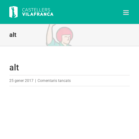
Skip
to
content
alt
alt
a
25 gener 2017
|
Comentaris tancats
alt