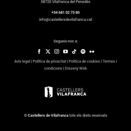
08720 Vilafranca del Penedès
+34 681 02 73 80
info@castellersdevilafranca.cat
Segueix-nos a:
Avís legal
|
Política de privacitat
|
Política de cookies
|
Termes i
condicions
|
Disseny Web
©
Castellers de Vilafranca
tots els drets reservats