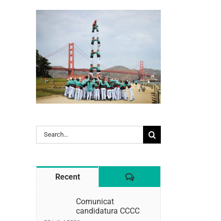
Search
l:
for:
Comentaris
Recent
Comunicat
candidatura CCCC