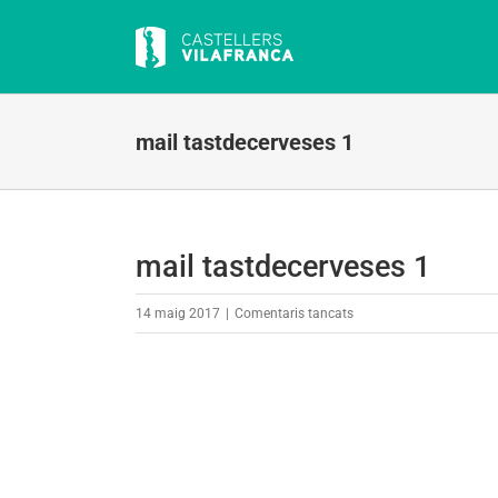
Skip
to
content
mail tastdecerveses 1
mail tastdecerveses 1
a
14 maig 2017
|
Comentaris tancats
mail
tastdecerveses
1