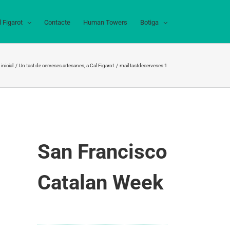
l Figarot
Contacte
Human Towers
Botiga
inicial
Un tast de cerveses artesanes, a Cal Figarot
mail tastdecerveses 1
San Francisco
Catalan Week