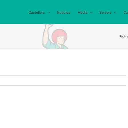
Castellers
Notícies
Mèdia
Serveis
Ca
Pàgina 