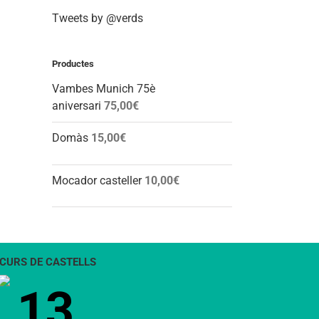
Tweets by @verds
Productes
Vambes Munich 75è
aniversari
75,00
€
Domàs
15,00
€
Mocador casteller
10,00
€
CURS DE CASTELLS
13