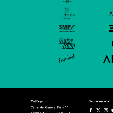
Cal Figarot
Segueix-nos a:
Carrer del General Prim, 11