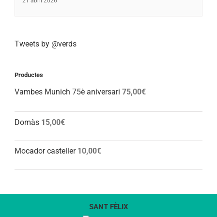
21 abril 2026
Tweets by @verds
Productes
Vambes Munich 75è aniversari
75,00
€
Domàs
15,00
€
Mocador casteller
10,00
€
SANT FÈLIX