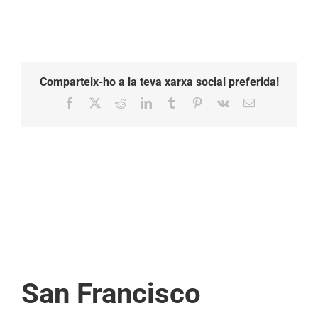
Comparteix-ho a la teva xarxa social preferida!
Facebook
X
Reddit
LinkedIn
Tumblr
Pinterest
Vk
Email:
San Francisco