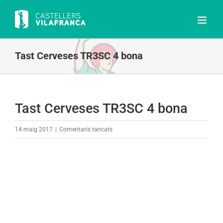
Skip
to
content
Tast Cerveses TR3SC 4 bona
Tast Cerveses TR3SC 4 bona
a
14 maig 2017
|
Comentaris tancats
Tast
Cerveses
TR3SC
4
bona