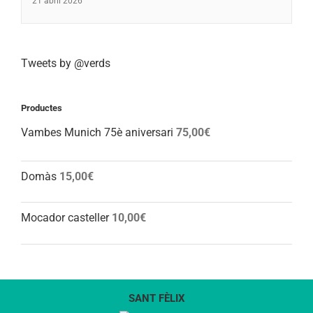
21 abril 2026
Tweets by @verds
Productes
Vambes Munich 75è aniversari
75,00
€
Domàs
15,00
€
Mocador casteller
10,00
€
SANT FÈLIX