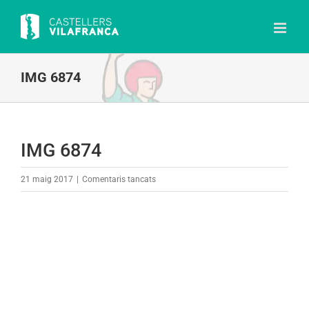
Skip
to
content
IMG 6874
IMG 6874
a
21 maig 2017
|
Comentaris tancats
IMG
6874