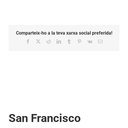
Comparteix-ho a la teva xarxa social preferida!
Facebook
X
Reddit
LinkedIn
Tumblr
Pinterest
Vk
Email:
San Francisco