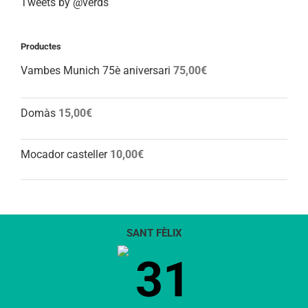
Tweets by @verds
Productes
Vambes Munich 75è aniversari
75,00
€
Domàs
15,00
€
Mocador casteller
10,00
€
SANT FÈLIX
31