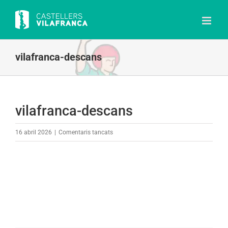
Skip
to
content
vilafranca-descans
vilafranca-descans
a
16 abril 2026
|
Comentaris tancats
vilafranca-
descans