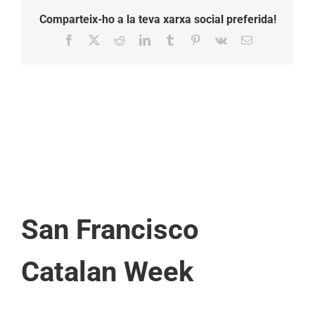
Comparteix-ho a la teva xarxa social preferida!
Facebook
X
Reddit
LinkedIn
Tumblr
Pinterest
Vk
Email:
San Francisco
Catalan Week