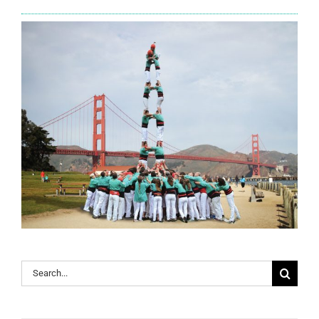
Search
for: