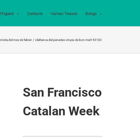
l Figarot
Contacte
Human Towers
Botiga
optmista del mes de febrer
vilafranca del penedes vinyes de bon mat143182
San Francisco
Catalan Week