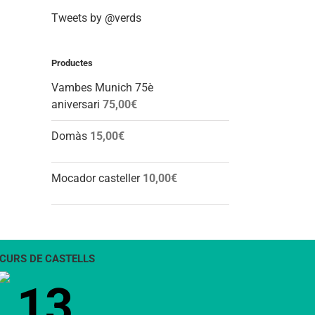
Tweets by @verds
Productes
Vambes Munich 75è
aniversari
75,00
€
Domàs
15,00
€
Mocador casteller
10,00
€
CURS DE CASTELLS
13