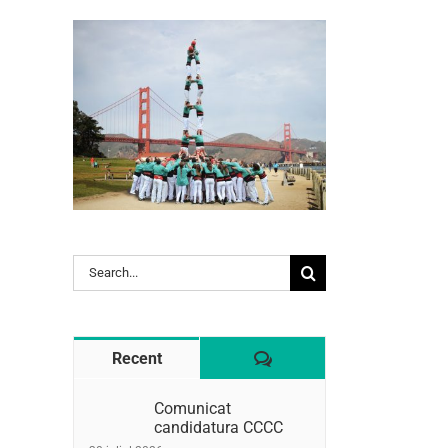
l:
Search
for:
Comentaris
Recent
Comunicat
candidatura CCCC