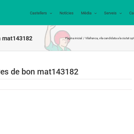
Castellers
Notícies
Mèdia
Serveis
Ca
on mat143182
Pàgina inicial
Vilafranca​, vila candidata a la ciutat 
nyes de bon mat143182