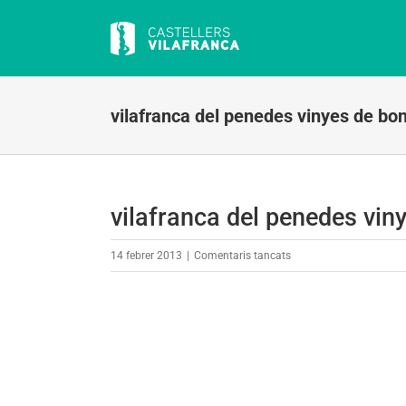
Skip
to
content
vilafranca del penedes vinyes de b
vilafranca del penedes vi
a
14 febrer 2013
|
Comentaris tancats
vilafranca
del
penedes
vinyes
de
bon