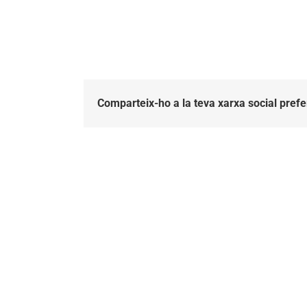
mat143182
Comparteix-ho a la teva xarxa social prefe